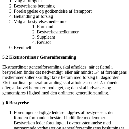
Valg af dirigent
Bestyrelsens beretning
Forelæggelse og godkendelse af årsrapport
Behandling af forslag
Valg af bestyrelsesmedlemmer
Formand
Bestyrelsesmedlemmer
Suppleant
Revisor
Eventuelt
5.2 Ekstraordinær Generalforsamling
Ekstraordinær generalforsamling skal afholdes, når et flertal i
bestyrelsen finder det nødvendigt, eller når mindst 1/4 af foreningens
medlemmer stiller skriftligt krav herom med forslag til dagsorden.
Ekstraordinær generalforsamling skal afholdes senest 2. måneder
efter, at kravet herom er modtaget, og den skal indvarsles og
gennemføres i lighed med den ordinære generalforsamling.
§ 6 Bestyrelse
Foreningens daglige ledelse udgøres af bestyrelsen, der
foruden formanden består af indtil fire medlemmer.
Bestyrelsen leder foreningen i overensstemmelse med
nærværende vedtægter og generalforsamlingens beslutninger.