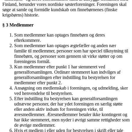
Finland, herunder vores nordiske søsterforeninger. Foreningen skal
søge at samle og formidle kundskab om finnebørnenes (finske
krigsbørns) historie.
§ 3 Medlemmer
Som medlemmer kan optages finnebørn og deres
efterkommere.
Som medlemmer kan optages ægtefæller og anden nær
familie til medlemmer, personer som har speciel tilknytning til
finnebørn, og personer som gennem sit virke støtter op om
foreningens formål.
Kun medlemmer efter punkt 1 har stemmeret ved
generalforsamlingen. Ordinær stemmeret kan indvilges af
generalforsamlingen efter indstilling fra bestyrelsen for
medlemmer efter punkt 2.
Ansøgning om medlemskab i foreningen, og udmelding, sker
ved henvendelse til bestyrelsen.
Efter indstilling fra bestyrelsen kan generalforsamlingen
udnævne personer, der har ydet foreningen en særlig støtte
eller anden aktiv indsats for foreningen virke, til
æresmedlemmer. Æresmedlemmer betaler ikke kontingent og
har ikke stemmeret, men nyder i øvrigt samme rettigheder som
de øvrige medlemmer.
Hvis et medlem i eller uden for bestyrelsen i skrift eller tale