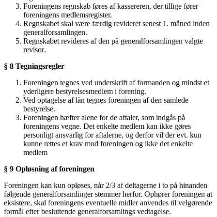
Foreningens regnskab føres af kassereren, der tillige fører
foreningens medlemsregister.
Regnskabet skal være færdig revideret senest 1. måned inden
generalforsamlingen.
Regnskabet revideres af den på generalforsamlingen valgte
revisor
.
§ 8 Tegningsregler
Foreningen tegnes ved underskrift af formanden og mindst et
yderligere bestyrelsesmedlem i forening.
Ved optagelse af lån tegnes foreningen af den samlede
bestyrelse.
Foreningen hæfter alene for de aftaler, som indgås på
foreningens vegne. Det enkelte medlem kan ikke gøres
personligt ansvarlig for aftalerne, og derfor vil der evt. kun
kunne rettes et krav mod foreningen og ikke det enkelte
medlem
§ 9 Opløsning af foreningen
Foreningen kan kun opløses, når 2/3 af deltagerne i to på hinanden
følgende generalforsamlinger stemmer herfor. Ophører foreningen at
eksistere, skal foreningens eventuelle midler anvendes til velgørende
formål efter besluttende generalforsamlings vedtagelse.