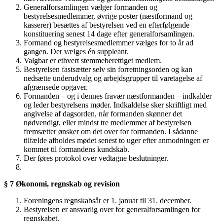
Generalforsamlingen vælger formanden og
bestyrelsesmedlemmer, øvrige poster (næstformand og
kasserer) besættes af bestyrelsen ved en efterfølgende
konstituering senest 14 dage efter generalforsamlingen.
Formand og bestyrelsesmedlemmer vælges for to år ad
gangen. Der vælges én suppleant.
Valgbar er ethvert stemmeberettiget medlem.
Bestyrelsen fastsætter selv sin forretningsorden og kan
nedsætte underudvalg og arbejdsgrupper til varetagelse af
afgrænsede opgaver.
Formanden – og i dennes fravær næstformanden – indkalder
og leder bestyrelsens møder. Indkaldelse sker skriftligt med
angivelse af dagsorden, når formanden skønner det
nødvendigt, eller mindst tre medlemmer af bestyrelsen
fremsætter ønsker om det over for formanden. I sådanne
tilfælde afholdes mødet senest to uger efter anmodningen er
kommet til formandens kundskab.
Der føres protokol over vedtagne beslutninger.
§ 7 Økonomi, regnskab og revision
Foreningens regnskabsår er 1. januar til 31. december.
Bestyrelsen er ansvarlig over for generalforsamlingen for
regnskabet.