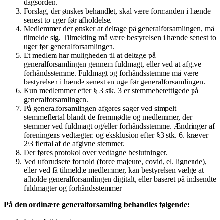
dagsorden.
Forslag, der ønskes behandlet, skal være formanden i hænde
senest to uger før afholdelse.
Medlemmer der ønsker at deltage på generalforsamlingen, må
tilmelde sig. Tilmelding må være bestyrelsen i hænde senest to
uger før generalforsamlingen.
Et medlem har muligheden til at deltage på
generalforsamlingen gennem fuldmagt, eller ved at afgive
forhåndsstemme. Fuldmagt og forhåndsstemme må være
bestyrelsen i hænde senest en uge før generalforsamlingen.
Kun medlemmer efter § 3 stk. 3 er stemmeberettigede på
generalforsamlingen.
På generalforsamlingen afgøres sager ved simpelt
stemmeflertal blandt de fremmødte og medlemmer, der
stemmer ved fuldmagt og/eller forhåndsstemme. Ændringer af
foreningens vedtægter, og eksklusion efter §3 stk. 6, kræver
2/3 flertal af de afgivne stemmer.
Der føres protokol over vedtagne beslutninger.
Ved uforudsete forhold (force majeure, covid, el. lignende),
eller ved få tilmeldte medlemmer, kan bestyrelsen vælge at
afholde generalforsamlingen digitalt, eller baseret på indsendte
fuldmagter og forhåndsstemmer
På den ordinære generalforsamling behandles følgende: