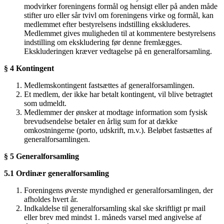
modvirker foreningens formål og hensigt eller på anden måde
stifter uro eller sår tvivl om foreningens virke og formål, kan
medlemmet efter bestyrelsens indstilling ekskluderes.
Medlemmet gives muligheden til at kommentere bestyrelsens
indstilling om ekskludering før denne fremlægges.
Ekskluderingen kræver vedtagelse på en generalforsamling.
§ 4 Kontingent
Medlemskontingent fastsættes af generalforsamlingen.
Et medlem, der ikke har betalt kontingent, vil blive betragtet
som udmeldt.
Medlemmer der ønsker at modtage information som fysisk
brevudsendelse betaler en årlig sum for at dække
omkostningerne (porto, udskrift, m.v.). Beløbet fastsættes af
generalforsamlingen.
§ 5 Generalforsamling
5.1 Ordinær generalforsamling
Foreningens øverste myndighed er generalforsamlingen, der
afholdes hvert år.
Indkaldelse til generalforsamling skal ske skriftligt pr mail
eller brev med mindst 1. måneds varsel med angivelse af