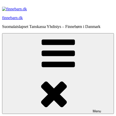
Videre
til
indhold
finnebarn.dk
Suomalaislapset Tanskassa Yhdistys – Finnebørn i Danmark
Menu