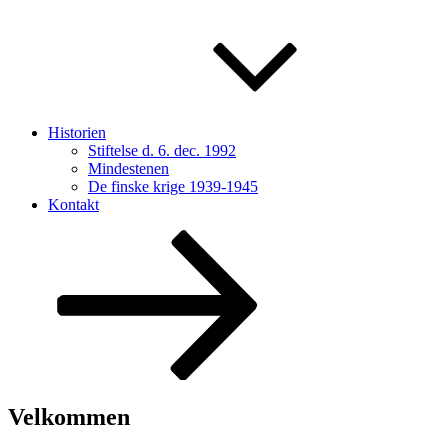
Historien
Stiftelse d. 6. dec. 1992
Mindestenen
De finske krige 1939-1945
Kontakt
Rul
ned
til
indhold
Velkommen