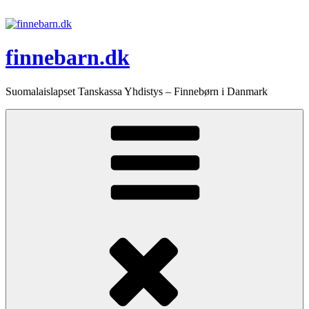
Videre
til
indhold
finnebarn.dk
Suomalaislapset Tanskassa Yhdistys – Finnebørn i Danmark