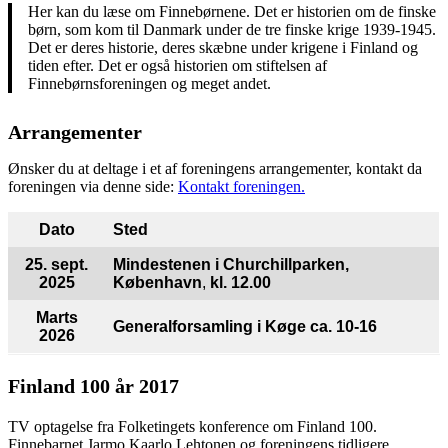
Her kan du læse om Finnebørnene. Det er historien om de finske
børn, som kom til Danmark under de tre finske krige 1939-1945.
Det er deres historie, deres skæbne under krigene i Finland og
tiden efter. Det er også historien om stiftelsen af
Finnebørnsforeningen og meget andet.
Arrangementer
Ønsker du at deltage i et af foreningens arrangementer, kontakt da
foreningen via denne side:
Kontakt foreningen.
Dato
Sted
25. sept.
Mindestenen i Churchillparken,
2025
København
,
kl. 12.00
Marts
Generalforsamling
i Køge ca. 10-16
2026
Finland 100 år 2017
TV optagelse fra Folketingets konference om Finland 100.
Finnebarnet Jarmo Kaarlo Lehtonen og foreningens tidligere