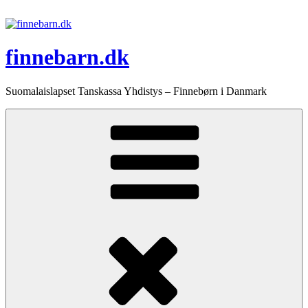
Videre
til
indhold
finnebarn.dk
Suomalaislapset Tanskassa Yhdistys – Finnebørn i Danmark