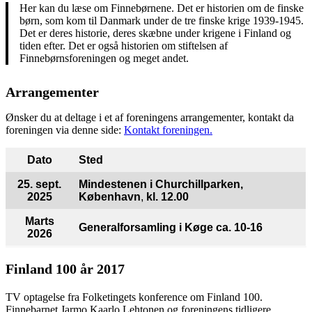
Her kan du læse om Finnebørnene. Det er historien om de finske
børn, som kom til Danmark under de tre finske krige 1939-1945.
Det er deres historie, deres skæbne under krigene i Finland og
tiden efter. Det er også historien om stiftelsen af
Finnebørnsforeningen og meget andet.
Arrangementer
Ønsker du at deltage i et af foreningens arrangementer, kontakt da
foreningen via denne side:
Kontakt foreningen.
Dato
Sted
25. sept.
Mindestenen i Churchillparken,
2025
København
,
kl. 12.00
Marts
Generalforsamling
i Køge ca. 10-16
2026
Finland 100 år 2017
TV optagelse fra Folketingets konference om Finland 100.
Finnebarnet Jarmo Kaarlo Lehtonen og foreningens tidligere