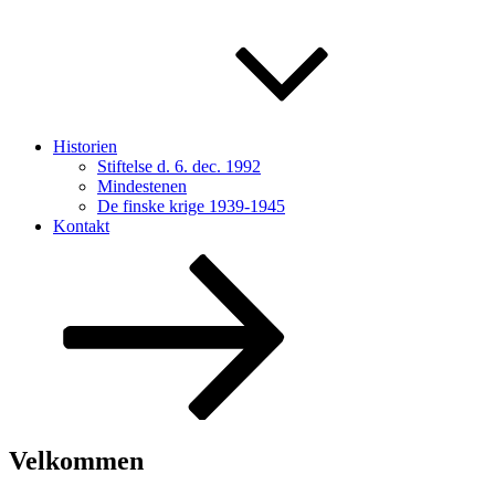
Historien
Stiftelse d. 6. dec. 1992
Mindestenen
De finske krige 1939-1945
Kontakt
Rul
ned
til
indhold
Velkommen