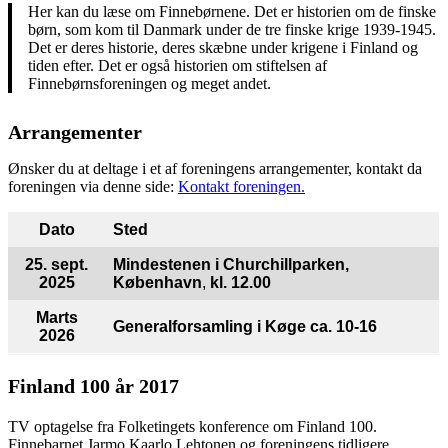
Her kan du læse om Finnebørnene. Det er historien om de finske
børn, som kom til Danmark under de tre finske krige 1939-1945.
Det er deres historie, deres skæbne under krigene i Finland og
tiden efter. Det er også historien om stiftelsen af
Finnebørnsforeningen og meget andet.
Arrangementer
Ønsker du at deltage i et af foreningens arrangementer, kontakt da
foreningen via denne side:
Kontakt foreningen.
Dato
Sted
25. sept.
Mindestenen i Churchillparken,
2025
København
,
kl. 12.00
Marts
Generalforsamling
i Køge ca. 10-16
2026
Finland 100 år 2017
TV optagelse fra Folketingets konference om Finland 100.
Finnebarnet Jarmo Kaarlo Lehtonen og foreningens tidligere