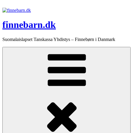
Videre
til
indhold
finnebarn.dk
Suomalaislapset Tanskassa Yhdistys – Finnebørn i Danmark