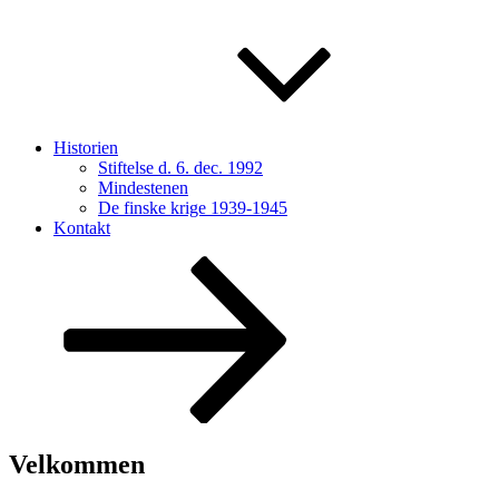
Historien
Stiftelse d. 6. dec. 1992
Mindestenen
De finske krige 1939-1945
Kontakt
Rul
ned
til
indhold
Velkommen