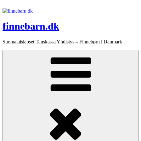
Videre
til
indhold
finnebarn.dk
Suomalaislapset Tanskassa Yhdistys – Finnebørn i Danmark