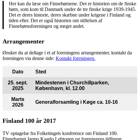
Her kan du læse om Finnebørnene. Det er historien om de finske
børn, som kom til Danmark under de tre finske krige 1939-1945.
Det er deres historie, deres skæbne under krigene i Finland og
tiden efter. Det er også historien om stiftelsen af
Finnebørnsforeningen og meget andet.
Arrangementer
Ønsker du at deltage i et af foreningens arrangementer, kontakt da
foreningen via denne side:
Kontakt foreningen.
Dato
Sted
25. sept.
Mindestenen i Churchillparken,
2025
København
,
kl. 12.00
Marts
Generalforsamling
i Køge ca. 10-16
2026
Finland 100 år 2017
TV optagelse fra Folketingets konference om Finland 100.
Finnebarnet Jarmo Kaarlo Lehtonen og foreningens tidligere