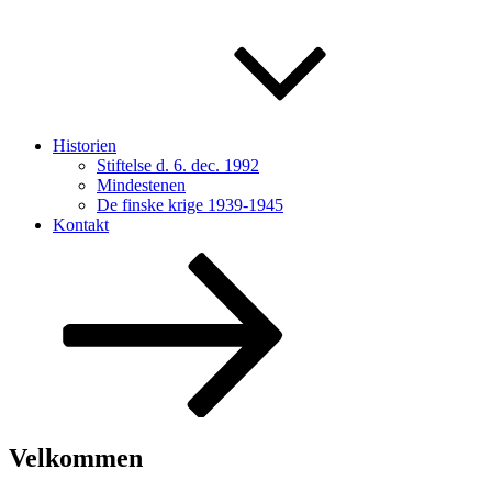
Historien
Stiftelse d. 6. dec. 1992
Mindestenen
De finske krige 1939-1945
Kontakt
Rul
ned
til
indhold
Velkommen